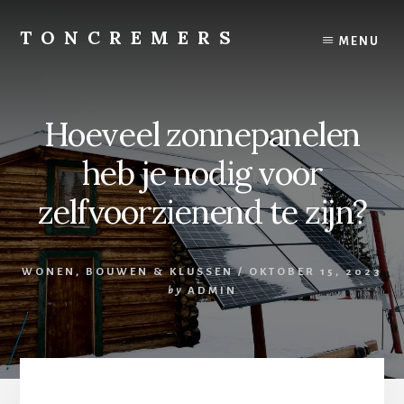
Skip
to
TONCREMERS
MENU
content
Tuin,
woon
en
Hoeveel zonnepanelen
bouw
heb je nodig voor
zelfvoorzienend te zijn?
WONEN
,
BOUWEN & KLUSSEN
/
OKTOBER 15, 2023
by
ADMIN