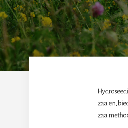
Hydroseedin
zaaien, bie
zaaimethode