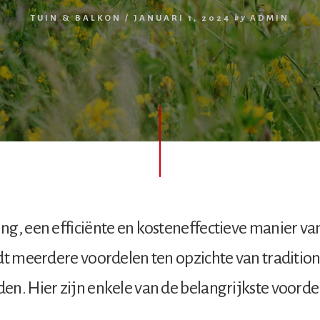
TUIN & BALKON
/
JANUARI 1, 2024
by
ADMIN
g, een efficiënte en kosteneffectieve manier va
dt meerdere voordelen ten opzichte van traditio
n. Hier zijn enkele van de belangrijkste voorde