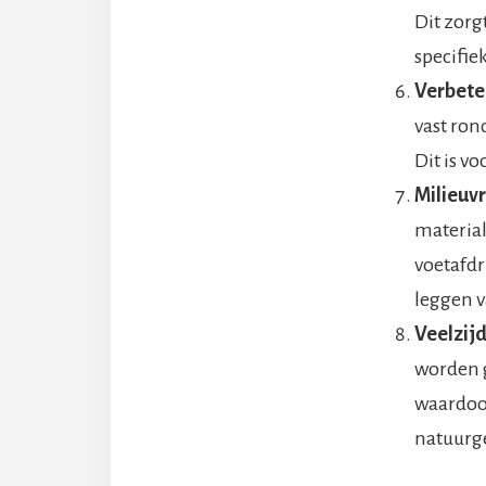
Dit zorgt
specifie
Verbete
vast ron
Dit is vo
Milieuvr
material
voetafdr
leggen 
Veelzijd
worden g
waardoor
natuurg