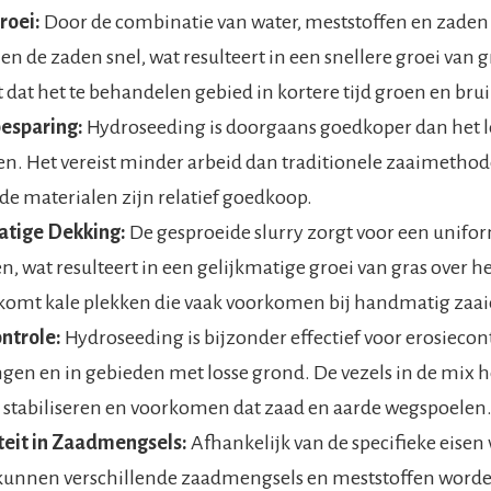
roei:
Door de combinatie van water, meststoffen en zaden i
n de zaden snel, wat resulteert in een snellere groei van g
 dat het te behandelen gebied in kortere tijd groen en bru
esparing:
Hydroseeding is doorgaans goedkoper dan het 
n. Het vereist minder arbeid dan traditionele zaaimethod
e materialen zijn relatief goedkoop.
atige Dekking:
De gesproeide slurry zorgt voor een unifo
n, wat resulteert in een gelijkmatige groei van gras over h
komt kale plekken die vaak voorkomen bij handmatig zaai
ntrole:
Hydroseeding is bijzonder effectief voor erosiecont
ngen en in gebieden met losse grond. De vezels in de mix 
 stabiliseren en voorkomen dat zaad en aarde wegspoelen
iteit in Zaadmengsels:
Afhankelijk van de specifieke eisen
kunnen verschillende zaadmengsels en meststoffen worde