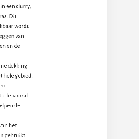
n een slurry,
ras. Dit
ikbaar wordt.
leggen van
en en de
rme dekking
et hele gebied.
en.
role, vooral
helpen de
.
 van het
n gebruikt.