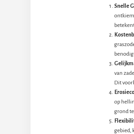
Snelle G
ontkieme
betekent
Kostenb
graszode
benodigd
Gelijkm
van zade
Dit voor
Erosieco
op helli
grond te
Flexibil
gebied, 