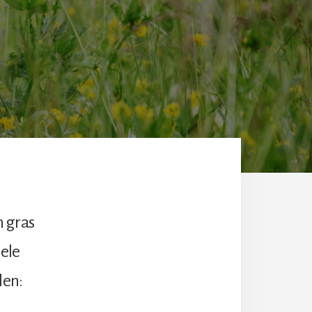
n gras
nele
len: