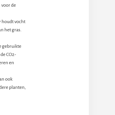
n voor de
y houdt vocht
an het gras.
e gebruikte
 de CO2-
eren en
kan ook
dere planten,